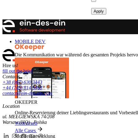
MOBILE DEV
Die Kommunikation war während des gesamten Projekts hervorra
Hire us!
fill out the brief
Contacts
+38 (067) 630 3443
+44 (745) 814 9468
contact@ein-des-ein.com
OKEEPER
Location
Online-Reservierung deiner Lieblingsrestaurants und Vorbestel
ul. MEŁGIEWSKA 74/208
Warsaw (HQ) , Polska
Weiterlesen
Alle Cases
Mobile-Entwicklung