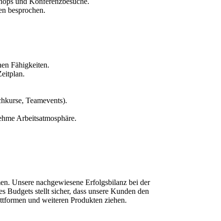
shops und Konferenzbesuche.
en besprochen.
en Fähigkeiten.
eitplan.
chkurse, Teamevents).
ehme Arbeitsatmosphäre.
en. Unsere nachgewiesene Erfolgsbilanz bei der
s Budgets stellt sicher, dass unsere Kunden den
ttformen und weiteren Produkten ziehen.