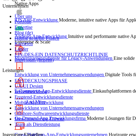
Native Apps
Unternehmen
Über uns
iOS App-Entwicklung
Moderne, intuitive native Apps für Appl
Portfolio
Expertise
Blog (de)
Android-App-Entwicklung
Intuitive und performante native A
Häufig gestellte Fragen
Enterprise & Scale
Karrieren
Länder
EIN-DES-EIN DATENSCHUTZRICHTLINIE
Modernisierungsdienste für Legacy-Anwendungen
Eine solide
Impressum (Imprint)
Leistungen
Entwicklung von Unternehmensanwendungen
Digitale Tools 
ENTDECKUNGSPHASE
UX/UI Design
E-Commerce-App-Entwicklungsdienste
Einkaufsplattformen d
Webentwicklung
Frontend-Entwicklungsdienste
And More
Mobile App Entwicklung
Entwicklung von Unternehmensanwendungen
Offshore-Softwareentwicklungsdienste
On-Demand App Entwicklungsfirma
Moderne Lösungen für Die
Java-Outsourcing-Dienste
Team als Dienstleistung
Ingenieure Einstellen
Cross-Plattform-App-Entwicklungsunternehmen
Horizonte erw