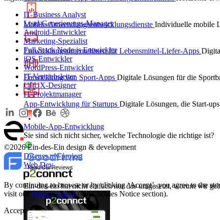
IT Business Analyst
Lead-Generierungs-Manager
Mobile-Anwendungsentwicklungsdienste
Individuelle mobile 
Android-Entwickler
Marketing-Spezialist
Full Stack Node.js Entwickler
Entwicklungsunternehmen für Lebensmittel-Liefer-Apps
Digit
iOS-Entwickler
WordPress-Entwickler
IT-Vertriebsleiter
Entwicklung von Sport-Apps
Digitale Lösungen für die Spor
UI/UX-Designer
IT-Projektmanager
App-Entwicklung für Startups
Digitale Lösungen, die Start-up
Mobile-App-Entwicklung
Sie sind sich nicht sicher, welche Technologie die richtige ist?
©2026 Ein-des-Ein design & development
Discuss my project
Web Dev
By continuing to browse or by clicking ‘Accept’, you agree to the sto
Ein-des-ein hat nicht einfach nur das umgesetzt, worum wir ge
visit our
Privacy policy
(see Cookies Notice section).
Accept