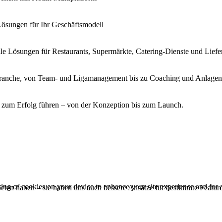
Lösungen für Ihr Geschäftsmodell
ale Lösungen für Restaurants, Supermärkte, Catering-Dienste und Liefe
tbranche, von Team- und Ligamanagement bis zu Coaching und Anlage
s zum Erfolg führen – von der Konzeption bis zum Launch.
ring of cookies on your device to enhance your site experience and for
beten haben – sie haben uns auch bessere Ansätze für bestimmte Featur