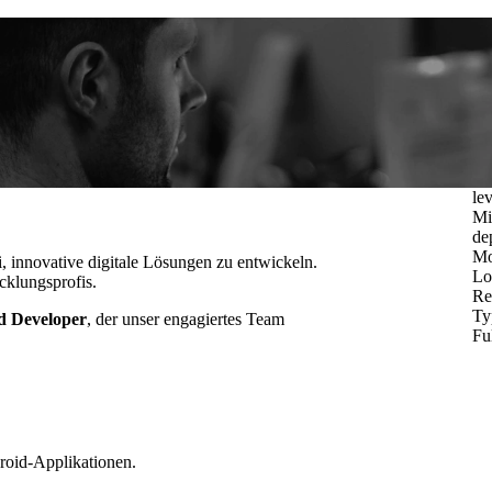
lev
Mi
de
Mo
, innovative digitale Lösungen zu entwickeln.
Lo
cklungsprofis.
Re
Ty
d Developer
, der unser engagiertes Team
Fu
roid-Applikationen.