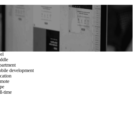
el
ddle
partment
bile development
cation
mote
pe
ll-time