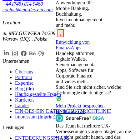
Anwendungen für
+44 (745) 814 9468
Mobile Banking,
contact@ein-des-ein.com
Buchhaltung,
Investmentmanagement
Location
und mehr.
ul. MEŁGIEWSKA 74/208
Warsaw (HQ) , Polska
Entwicklung von
Finanz-Apps
Handelsplattformen,
digitale Wallets,
Unternehmen
Steuer­management-
Apps, Software für
Über uns
Corporate Finance
Portfolio
und vieles mehr.
Expertise
Sind Sie sich nicht sicher, welche
Blog (de)
Technologie die richtige ist?
Häufig gestellte Fragen
Karrieren
Länder
Mein Projekt besprechen
EIN-DES-EIN DATENSCHUTZRICHTLINIE
Healthcare dev
Impressum (Imprint)
Das Team hat mehrere UX-
Leistungen
Verbesserungen vorgeschlagen, an die
wir nicht gedacht hatten, und das
ENTDECKUNGSPHASE