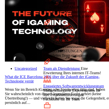
Personalaufstockung
Talent auf Abruf
Flexible Ressourcenerweiterung
Nahtlose Teamintegration
Dedizierte Teams
Maßgeschneiderte
Technologieteams
Exklusiver Projektfokus
Agile Teamzusammenarbeit
DIENSTLEISTUNGEN
Komplettes Team engagieren
Team als Dienstleistung
Eine
Uncategorized
Erweiterung Ihres internen IT-Teams!
What die ICE Barcelona 2026 über die Zukunft der iGaming-
Technologie verrät
Engagiertes Softwareentwicklungsteam
Wenn Sie im Bereich iGaming oder Sportwetten tätig sind, haben
Maßgeschneiderte Expertenteams für
Sie wahrscheinlich von diesem legendären Event gehört (keine
Ihre Projektanforderungen
Übertreibung!) — und vielleicht hatten Sie sogar die Gelegenheit, e
Fachkräfte für Ihr Team
persönlich auf…