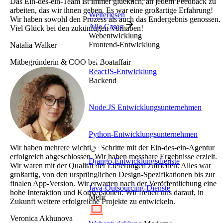
Das Ein-des-ein-Team ist immer glücklich, an jedem Feedback zu
arbeiten, das wir ihnen geben. Es war eine großartige Erfahrung!
Weiterlesen
Wir haben sowohl den Prozess als auch das Endergebnis genossen.
Alle Cases
Viel Glück bei den zukünftigen Vorhaben!
Webentwicklung
Frontend-Entwicklung
Natalia Walker
Mitbegründerin & COO bei Boataffair
ReactJS-Entwicklung
Backend
Node.JS Entwicklungsunternehmen
Python-Entwicklungsunternehmen
Wir haben mehrere wichtige Schritte mit der Ein-des-ein-Agentur
erfolgreich abgeschlossen. Wir haben messbare Ergebnisse erzielt.
Django-Entwicklungsdienste
Wir waren mit der Qualität der Lieferungen zufrieden. Alles war
großartig, von den ursprünglichen Design-Spezifikationen bis zur
finalen App-Version. Wir erwarten nach der Veröffentlichung eine
Java-Outsourcing-Dienste
hohe Interaktion und Konversionen. Wir freuen uns darauf, in
Mehr
Zukunft weitere erfolgreiche Projekte zu entwickeln.
Veronica Akhunova