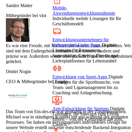
Sandro Matter
Mobile-
Anwendungsentwicklungsdienste
Mitbegründer bei vlot
Individuelle mobile Lösungen für Ihr
Geschäftsmodell
Entwicklungsunternehmen für
Lebensmittel-Liefer-Apps
Digitale
Es war eine Freude, mit Michael und seinem Team zu arbeiten. Wir
Lösungen für Restaurants,
sind mit dem Endergebnis zufrieden, das kreativ, modern und
Supermärkte, Catering-Dienste und
präzise war. Außerdem wurde alles pünktlich und im Budgetrahme
Lieferplattformen für Lebensmittel
geliefert.
Dmitri Nogin
Entwicklung von Sport-Apps
Digitale
CEO & Mitbegründer bei Emphy
Lösungen für die Sportbranche, von
Team- und Ligamanagement bis zu
Coaching und Anlagenbuchung.
App-Entwicklung für Startups
Digitale
Das Team von Ein-des-ein war großartig in der Zusammenarbeit.
Lösungen, die Start-ups zum Erfolg
Michael war in ständigem Kontakt mit uns während des gesamten
führen – von der Konzeption bis zum
Prozesses. Sie haben ein hervorragendes individuelles Design für
Launch.
unsere Website erstellt und eine entscheidende Backend-Integration