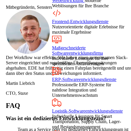
Webentwicklung
Moderne
Weblösungen für Ihre Branche
Mitbegründerin, Sensters
Frontend-Entwicklungsdienste
Nutzerorientierte digitale Erlebnisse für
maximale Ergebnisse
Maßgeschneiderte
Softwareentwicklungsfirma
Der Workflow war effektiv. Wir haben einen gemeinsamen Slack-
Individuelle Lösungen für Ihre
Server eingerichtet und regelmäßige Überprüfungssitzungen
spezifischen Anforderungen
abgehalten. EDE hat frühzeitig einen Fahrplan bereitgestellt und un
dann über den Status und Abweichungen informiert.
ERP-Softwareentwicklungsdienste
Martin Liebrich
Professionelle ERP-Systeme für
nahtlose Integration und
CTO, Staxe
Unternehmenswachstum
FAQ
Logistik-Softwareentwicklungsdienste
Individuelle Lösungen für Smart
Was ist ein dediziertes Entwicklungsteam?
Transportation, Supply Chain, Lager-
und Bestandsmanagement
Team as a Service oder ein dediziertes Entwicklungsteam ist