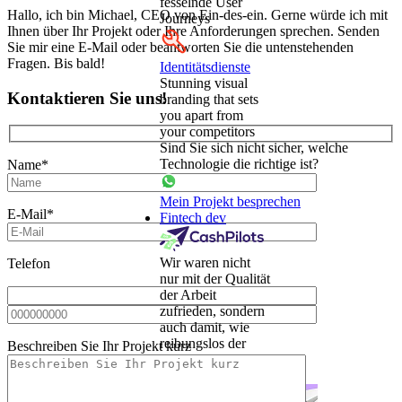
fesselnde User
Hallo, ich bin Michael, CEO von Ein-des-ein. Gerne würde ich mit
Journeys
Ihnen über Ihr Projekt oder Ihre Anforderungen sprechen. Senden
Sie mir eine E-Mail oder beantworten Sie die untenstehenden
Fragen. Bis bald!
Identitätsdienste
Stunning visual
Kontaktieren Sie uns!
branding that sets
you apart from
your competitors
Sind Sie sich nicht sicher, welche
Technologie die richtige ist?
Name*
Mein Projekt besprechen
E-Mail*
Fintech dev
Wir waren nicht
Telefon
nur mit der Qualität
der Arbeit
zufrieden, sondern
auch damit, wie
reibungslos der
Beschreiben Sie Ihr Projekt kurz
gesamte Prozess
verlief.