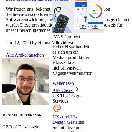
Wir freuen uns, bekannt zu geben, dass Ein-des-Ein von
Techreviewer.co als eines der Top-
Softwareentwicklungsunternehmen des Jahres 2025 ausgezeichnet
wurde. Diese prestigeträchtige Anerkennung ist ein Beweis für
unser unerschütterliches Engagement für…
tVNS Connect
Jan. 12, 2026
by Hanna Milovidova
Bei tVNS® handelt
es sich um ein
Alle Artikel ansehen
Medizinprodukt der
Klasse IIa zur
nicht-invasiven
Vagusnervstimulation.
Weiterlesen
Alle Cases
UX/UI-Design-
Services
MICHAEL CHEPURNYAK
UX- und UI-
Design
Gestalten
CEO of Ein-des-ein
Sie intuitive und