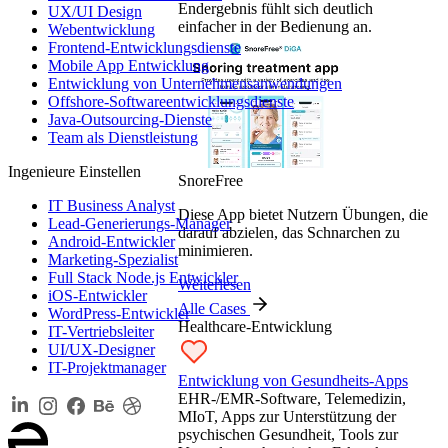
Endergebnis fühlt sich deutlich
UX/UI Design
einfacher in der Bedienung an.
Webentwicklung
Frontend-Entwicklungsdienste
Mobile App Entwicklung
Entwicklung von Unternehmensanwendungen
Offshore-Softwareentwicklungsdienste
Java-Outsourcing-Dienste
Team als Dienstleistung
Ingenieure Einstellen
SnoreFree
IT Business Analyst
Diese App bietet Nutzern Übungen, die
Lead-Generierungs-Manager
darauf abzielen, das Schnarchen zu
Android-Entwickler
minimieren.
Marketing-Spezialist
Full Stack Node.js Entwickler
Weiterlesen
iOS-Entwickler
Alle Cases
WordPress-Entwickler
Healthcare-Entwicklung
IT-Vertriebsleiter
UI/UX-Designer
IT-Projektmanager
Entwicklung von Gesundheits-Apps
EHR-/EMR-Software, Telemedizin,
MIoT, Apps zur Unterstützung der
psychischen Gesundheit, Tools zur