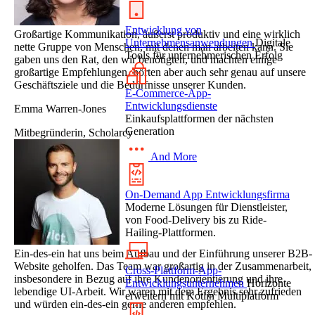
Entwicklung von
Großartige Kommunikation, äußerst produktiv und eine wirklich
Unternehmensanwendungen
Digitale
nette Gruppe von Menschen, mit denen man arbeiten kann. Sie
Tools für unternehmerischen Erfolg
gaben uns den Rat, den wir benötigten, und machten einige
großartige Empfehlungen, hörten aber auch sehr genau auf unsere
Geschäftsziele und die Bedürfnisse unserer Kunden.
E-Commerce-App-
Entwicklungsdienste
Emma Warren-Jones
Einkaufsplattformen der nächsten
Generation
Mitbegründerin, Scholarcy
And More
On-Demand App Entwicklungsfirma
Moderne Lösungen für Dienstleister,
von Food-Delivery bis zu Ride-
Hailing-Plattformen.
Ein-des-ein hat uns beim Aufbau und der Einführung unserer B2B-
Website geholfen. Das Team war großartig in der Zusammenarbeit,
Cross-Plattform-App-
insbesondere in Bezug auf ihre Kundenorientierung und ihre
Entwicklungsunternehmen
Horizonte
lebendige UI-Arbeit. Wir waren mit dem Ergebnis sehr zufrieden
erweitern mit Kotlin Multiplatform
und würden ein-des-ein gerne anderen empfehlen.