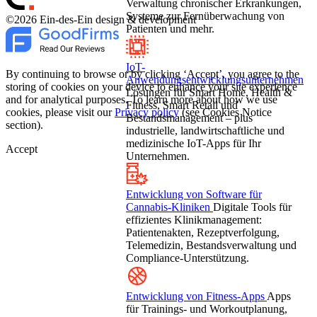
Verwaltung chronischer Erkrankungen,
Systeme zur Fernüberwachung von
©2026 Ein-des-Ein design & development
Patienten und mehr.
IoT-
By continuing to browse or by clicking ‘Accept’, you agree to the
Anwendungsentwicklungsunternehmen
storing of cookies on your device to enhance your site experience
Lösungen für Smart Home, Health &
and for analytical purposes. To learn more about how we use
Fitness, Smart Retail und
cookies, please visit our
Privacy policy
(see Cookies Notice
Bestandsmanagement – plus
section).
industrielle, landwirtschaftliche und
medizinische IoT-Apps für Ihr
Accept
Unternehmen.
Entwicklung von Software für
Cannabis-Kliniken
Digitale Tools für
effizientes Klinikmanagement:
Patientenakten, Rezeptverfolgung,
Telemedizin, Bestandsverwaltung und
Compliance-Unterstützung.
Entwicklung von Fitness-Apps
Apps
für Trainings- und Workoutplanung,