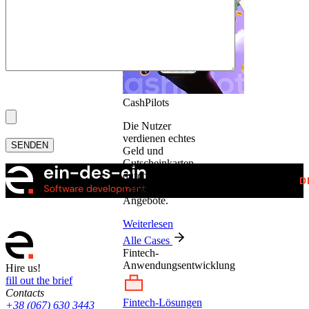
CashPilots
Die Nutzer
verdienen echtes
SENDEN
Geld und
Gutscheinkarten
durch Spiele,
D
Umfragen und
Angebote.
Weiterlesen
Alle Cases
Fintech-
Anwendungsentwicklung
Hire us!
fill out the brief
Contacts
Fintech-Lösungen
+38 (067) 630 3443