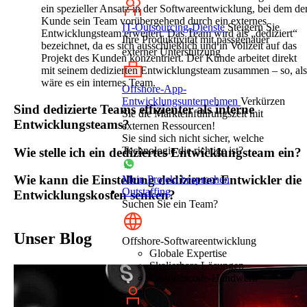
ein spezieller Ansatz in der Softwareentwicklung, bei dem de
Kunde sein Team vorübergehend durch ein externes
IT-Outsourcing-Dienste
Steigern Sie
Entwicklungsteam erweitert. Das Team wird als „dediziert“
Ihre Produktivität mit passgenauer
bezeichnet, da es sich ausschließlich und in Vollzeit auf das
externer Unterstützung
Projekt des Kunden konzentriert. Der Kunde arbeitet direkt
mit seinem dedizierten Entwicklungsteam zusammen – so, als
wäre es ein internes Team.
Offshore-App-
Entwicklungsunternehmen
Verkürzen
Sind dedizierte Teams effizienter als interne
Sie die Markteinführungszeit mit
Entwicklungsteams?
externen Ressourcen!
Sie sind sich nicht sicher, welche
Technologie die richtige ist?
Wie stelle ich ein dediziertes Entwicklungsteam ein?
Wie kann die Einstellung dedizierter Entwickler die
Mein Projekt besprechen
Outstaffing
Entwicklungskosten senken?
Suchen Sie ein Team?
Unser Blog
Offshore-Softwareentwicklung
Globale Expertise
Skalierbare Lösungen
Qualitätscode-Handwerk