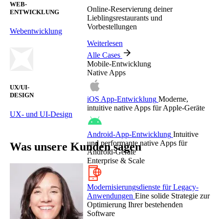
WEB-
Online-Reservierung deiner
ENTWICKLUNG
Lieblingsrestaurants und
Vorbestellungen
Webentwicklung
Weiterlesen
Alle Cases
Mobile-Entwicklung
Native Apps
UX/UI-
DESIGN
iOS App-Entwicklung
Moderne,
intuitive native Apps für Apple-Geräte
UX- und UI-Design
Android-App-Entwicklung
Intuitive
und performante native Apps für
Was unsere Kunden sagen
Android-Geräte
Enterprise & Scale
Modernisierungsdienste für Legacy-
Anwendungen
Eine solide Strategie zur
Optimierung Ihrer bestehenden
Software