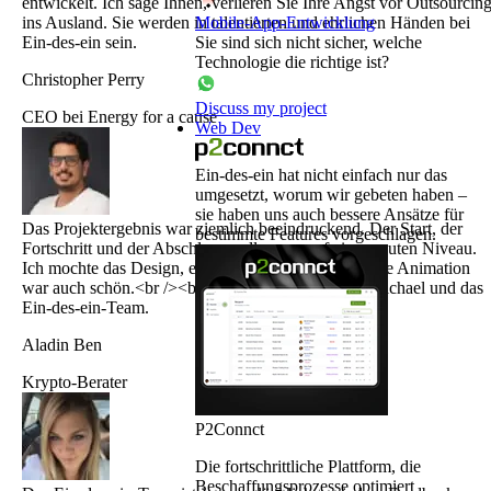
entwickelt. Ich sage Ihnen, verlieren Sie Ihre Angst vor Outsourcin
ins Ausland. Sie werden in talentierten und ehrlichen Händen bei
Mobile-App-Entwicklung
Ein-des-ein sein.
Sie sind sich nicht sicher, welche
Technologie die richtige ist?
Christopher Perry
Discuss my project
CEO bei Energy for a cause
Web Dev
Ein-des-ein hat nicht einfach nur das
umgesetzt, worum wir gebeten haben –
sie haben uns auch bessere Ansätze für
Das Projektergebnis war ziemlich beeindruckend. Der Start, der
bestimmte Features vorgeschlagen.
Fortschritt und der Abschluss – alles war auf einem guten Niveau.
Ich mochte das Design, es war sehr professionell! Die Animation
war auch schön.<br /><br /> <br /><br /> Danke, Michael und das
Ein-des-ein-Team.
Aladin Ben
Krypto-Berater
P2Connct
Die fortschrittliche Plattform, die
Beschaffungsprozesse optimiert