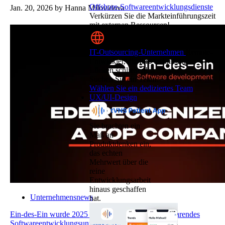
Offshore-Softwareentwicklungsdienste
Jan. 20, 2026
by Hanna Milovidova
Verkürzen Sie die Markteinführungszeit
mit externen Ressourcen!
IT-Outsourcing-Unternehmen
Remote-
Entwickler, die Ihre technischen
Lücken schließen!
Suchen Sie ein Team?
Wählen Sie ein dediziertes Team
UX/UI-Design
Sie brachten ein
Maß an
Produktdenken ein,
das echten
Mehrwert über die
reine
Entwicklungsarbeit
hinaus geschaffen
Unternehmensnews
hat.
Ein-des-Ein wurde 2025 von Techreviewer.co als führendes
Softwareentwicklungsunternehmen anerkannt.