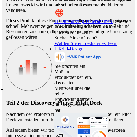
mit externen Ressourcen!
Leben erweckt wird und sie schnell mit den eigenen Nutzern
validieren.
Dieses Produkt, diese Funktion oder dieser Service soll entweder
IT-Outsourcing-Unternehmen
Remote-
schnell Mehrwert zeigen oder frühzeitig scheitern – um Zeit und
Entwickler, die Ihre technischen
Ressourcen zu sparen, die sonst in eine aufwendigere Umsetzung
Lücken schließen!
geflossen wären.
Suchen Sie ein Team?
Wählen Sie ein dediziertes Team
UX/UI-Design
Sie brachten ein
Maß an
Produktdenken ein,
das echten
Mehrwert über die
reine
Entwicklungsarbeit
Teil 2 der Discovery-Phase: Pitch Deck
hinaus geschaffen
hat.
Nachdem der Prototyp fertig ist, helfen wir Ihnen dabei, ein Pitch
Deck zu erstellen, um Ihre Lösung Investoren zu präsentieren.
Außerdem bieten wir technische Beratung an, falls Investoren
Interesse an technischen Details der Lösung zeigen.