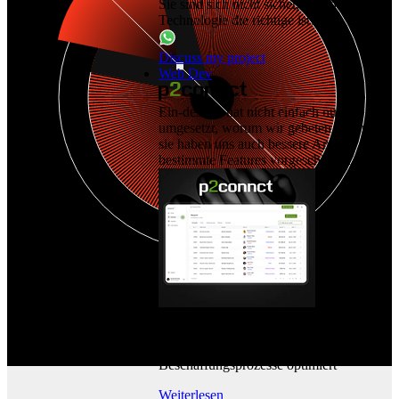
Sie sind sich nicht sicher, welche
Technologie die richtige ist?
Discuss my project
Web Dev
Ein-des-ein hat nicht einfach nur das
umgesetzt, worum wir gebeten haben –
sie haben uns auch bessere Ansätze für
bestimmte Features vorgeschlagen.
P2Connct
Die fortschrittliche Plattform, die
Beschaffungsprozesse optimiert
Weiterlesen