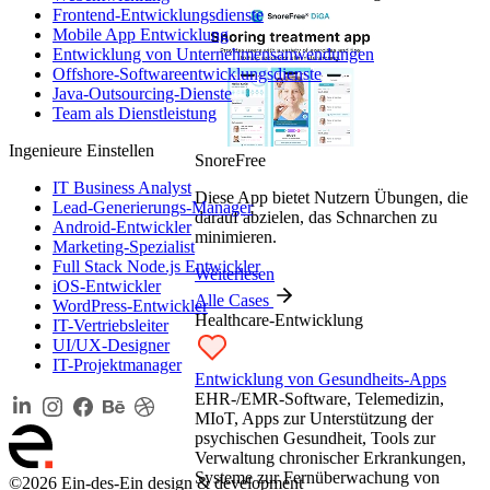
Frontend-Entwicklungsdienste
Mobile App Entwicklung
Entwicklung von Unternehmensanwendungen
Offshore-Softwareentwicklungsdienste
Java-Outsourcing-Dienste
Team als Dienstleistung
Ingenieure Einstellen
SnoreFree
IT Business Analyst
Diese App bietet Nutzern Übungen, die
Lead-Generierungs-Manager
darauf abzielen, das Schnarchen zu
Android-Entwickler
minimieren.
Marketing-Spezialist
Full Stack Node.js Entwickler
Weiterlesen
iOS-Entwickler
Alle Cases
WordPress-Entwickler
Healthcare-Entwicklung
IT-Vertriebsleiter
UI/UX-Designer
IT-Projektmanager
Entwicklung von Gesundheits-Apps
EHR-/EMR-Software, Telemedizin,
MIoT, Apps zur Unterstützung der
psychischen Gesundheit, Tools zur
Verwaltung chronischer Erkrankungen,
Systeme zur Fernüberwachung von
©2026 Ein-des-Ein design & development