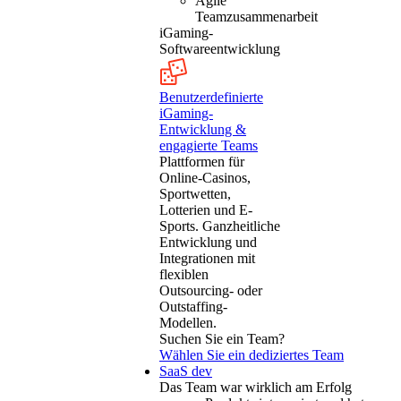
Agile
Teamzusammenarbeit
iGaming-
Softwareentwicklung
Benutzerdefinierte
iGaming-
Entwicklung &
engagierte Teams
Plattformen für
Online-Casinos,
Sportwetten,
Lotterien und E-
Sports. Ganzheitliche
Entwicklung und
Integrationen mit
flexiblen
Outsourcing- oder
Outstaffing-
Modellen.
Suchen Sie ein Team?
Wählen Sie ein dediziertes Team
SaaS dev
Das Team war wirklich am Erfolg