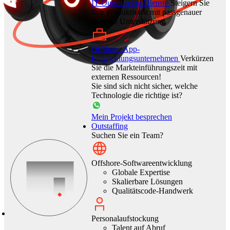
IT-Outsourcing-Dienste
Steigern Sie
Ihre Produktivität mit passgenauer
externer Unterstützung
Offshore-App-
Entwicklungsunternehmen
Verkürzen
Sie die Markteinführungszeit mit
externen Ressourcen!
Sie sind sich nicht sicher, welche
Technologie die richtige ist?
Mein Projekt besprechen
Outstaffing
Suchen Sie ein Team?
Offshore-Softwareentwicklung
Globale Expertise
Skalierbare Lösungen
Qualitätscode-Handwerk
Personalaufstockung
Talent auf Abruf