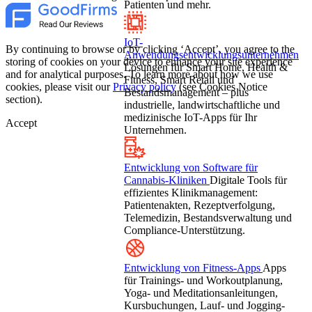
Patienten und mehr.
IoT-
By continuing to browse or by clicking ‘Accept’, you agree to the
Anwendungsentwicklungsunternehmen
storing of cookies on your device to enhance your site experience
Lösungen für Smart Home, Health &
and for analytical purposes. To learn more about how we use
Fitness, Smart Retail und
cookies, please visit our
Privacy policy
(see Cookies Notice
Bestandsmanagement – plus
section).
industrielle, landwirtschaftliche und
medizinische IoT-Apps für Ihr
Accept
Unternehmen.
Entwicklung von Software für
Cannabis-Kliniken
Digitale Tools für
effizientes Klinikmanagement:
Patientenakten, Rezeptverfolgung,
Telemedizin, Bestandsverwaltung und
Compliance-Unterstützung.
Entwicklung von Fitness-Apps
Apps
für Trainings- und Workoutplanung,
Yoga- und Meditationsanleitungen,
Kursbuchungen, Lauf- und Jogging-