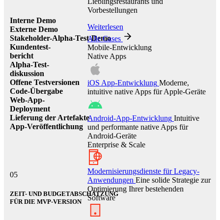
Lieblingsrestaurants und
Vorbestellungen
Interne Demo
Weiterlesen
Externe Demo
Stakeholder-Alpha-Test-Demo
Alle Cases
Kundentest-
Mobile-Entwicklung
bericht
Native Apps
Alpha-Test-
diskussion
Offene Testversionen
iOS App-Entwicklung
Moderne,
Code-Übergabe
intuitive native Apps für Apple-Geräte
Web-App-
Deployment
Lieferung der Artefakte
Android-App-Entwicklung
Intuitive
App-Veröffentlichung
und performante native Apps für
Android-Geräte
Enterprise & Scale
Modernisierungsdienste für Legacy-
05
Anwendungen
Eine solide Strategie zur
Optimierung Ihrer bestehenden
ZEIT- UND BUDGETABSCHÄTZUNG
Software
FÜR DIE MVP-VERSION