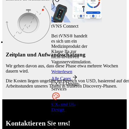
tVNS Connect
Bei tVNS® handelt
es sich um ein
Medizinprodukt der
Klasse IIa zur
Zeitplan und Aufwandsschätzung
nicht-invasiven
Vagusnervstimulation.
Wir gehen davon aus, dass diese Phase etwa mehrere Wochen
dauern wird.
Weiterlesen
Alle Cases
Die Kosten liegen ungefähr im Bereich von USD, basierend auf de
UX/UI-Design-
Arbeitsstunden unseres Teams in früheren Discovery-Phasen.
Services
UX- und UI-
Design
Gestalten
Sie intuitive und
fesselnde User
Kontaktieren Sie uns!
Journeys