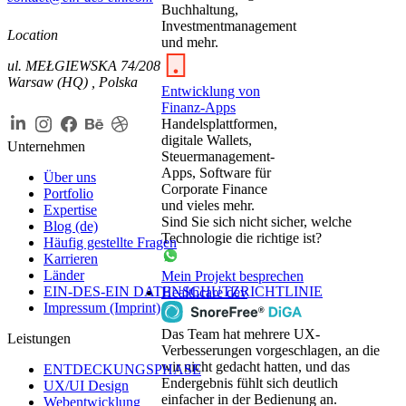
Buchhaltung,
Investmentmanagement
Location
und mehr.
ul. MEŁGIEWSKA 74/208
Warsaw (HQ) , Polska
Entwicklung von
Finanz-Apps
Handelsplattformen,
digitale Wallets,
Unternehmen
Steuer­management-
Apps, Software für
Über uns
Corporate Finance
Portfolio
und vieles mehr.
Expertise
Sind Sie sich nicht sicher, welche
Blog (de)
Technologie die richtige ist?
Häufig gestellte Fragen
Karrieren
Länder
Mein Projekt besprechen
EIN-DES-EIN DATENSCHUTZRICHTLINIE
Healthcare dev
Impressum (Imprint)
Das Team hat mehrere UX-
Leistungen
Verbesserungen vorgeschlagen, an die
wir nicht gedacht hatten, und das
ENTDECKUNGSPHASE
Endergebnis fühlt sich deutlich
UX/UI Design
einfacher in der Bedienung an.
Webentwicklung