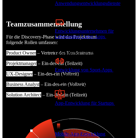
Anwendungsentwicklungsdienste
Individuelle mobile Lösungen für Ihr
Geschäftsmodell
Teamzusammenstellung
Entwicklungsunternehmen für
Lebensmittel-Liefer-Apps
Digitale
Für die Discovery-Phase wird das Projektteam
Lösungen für Restaurants,
folgende Rollen umfassen:
Supermärkte, Catering-Dienste und
Product Owner
– Vertreter des Kundenteams
Lieferplattformen für Lebensmittel
Projektmanager
– Ein-des-ein (Teilzeit)
Entwicklung von Sport-Apps
Digitale
UX-Designer
– Ein-des-ein (Vollzeit)
Lösungen für die Sportbranche, von
Team- und Ligamanagement bis zu
Business Analyst
– Ein-des-ein (Vollzeit)
Coaching und Anlagenbuchung.
Solution Architect
– Ein-des-ein (Teilzeit)
App-Entwicklung für Startups
Digitale
Lösungen, die Start-ups zum Erfolg
führen – von der Konzeption bis zum
Launch.
Mobile-App-Entwicklung