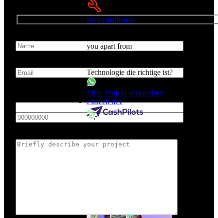
Identitätsdienste
Stunning visual
Name*
branding that sets
you apart from
your competitors
Email*
Sind Sie sich nicht sicher, welche
Technologie die richtige ist?
Phone
Mein Projekt besprechen
Fintech dev
Wir waren nicht
Briefly describe your project
nur mit der Qualität
der Arbeit
zufrieden, sondern
auch damit, wie
reibungslos der
gesamte Prozess
verlief.