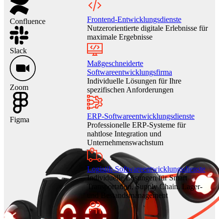
Frontend-Entwicklungsdienste
Confluence
Nutzerorientierte digitale Erlebnisse für
maximale Ergebnisse
Slack
Maßgeschneiderte
Softwareentwicklungsfirma
Individuelle Lösungen für Ihre
Zoom
spezifischen Anforderungen
ERP-Softwareentwicklungsdienste
Figma
Professionelle ERP-Systeme für
nahtlose Integration und
Unternehmenswachstum
Logistik-Softwareentwicklungsdienste
Individuelle Lösungen für Smart
Transportation, Supply Chain, Lager-
und Bestandsmanagement