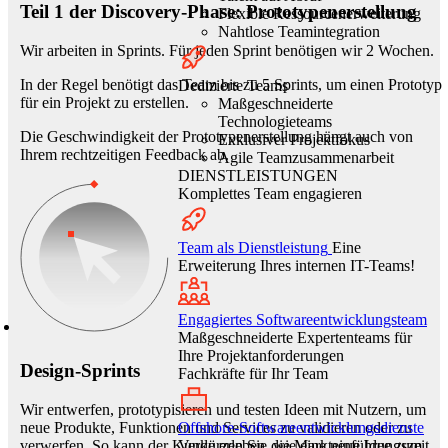
Teil 1 der Discovery-Phase: Prototypenerstellung
Flexible Ressourcenerweiterung
Nahtlose Teamintegration
Wir arbeiten in Sprints. Für jeden Sprint benötigen wir 2 Wochen.
In der Regel benötigt das Team bis zu 5 Sprints, um einen Prototyp
Dedizierte Teams
für ein Projekt zu erstellen.
Maßgeschneiderte
Technologieteams
Die Geschwindigkeit der Prototypenerstellung hängt auch von
Exklusiver Projektfokus
Ihrem rechtzeitigen Feedback ab.
Agile Teamzusammenarbeit
DIENSTLEISTUNGEN
Komplettes Team engagieren
Team als Dienstleistung
Eine
Erweiterung Ihres internen IT-Teams!
Engagiertes Softwareentwicklungsteam
Maßgeschneiderte Expertenteams für
Ihre Projektanforderungen
Design-Sprints
Fachkräfte für Ihr Team
Wir entwerfen, prototypisieren und testen Ideen mit Nutzern, um
Offshore-Softwareentwicklungsdienste
neue Produkte, Funktionen und Services zu validieren oder zu
Verkürzen Sie die Markteinführungszeit
verwerfen. So kann der Kunde erleben, wie eine neue Idee zum