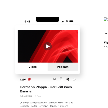
Pod
We
hö