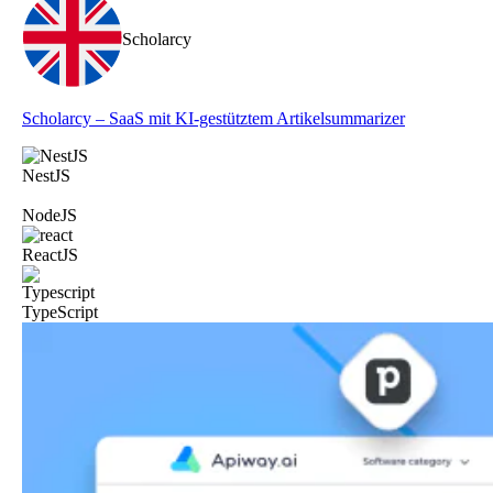
Scholarcy
Scholarcy – SaaS mit KI-gestütztem Artikelsummarizer
NestJS
NodeJS
ReactJS
TypeScript