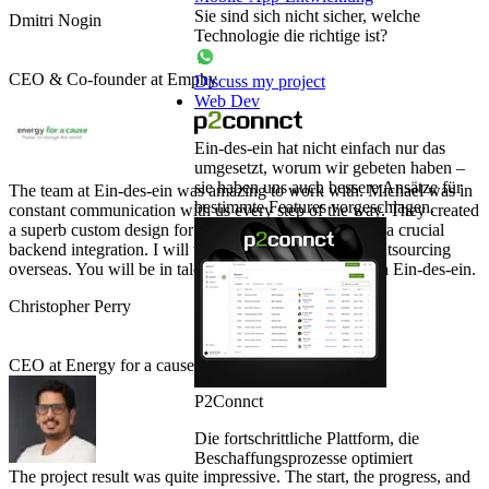
Sie sind sich nicht sicher, welche
Dmitri Nogin
Technologie die richtige ist?
CEO & Co-founder at Emphy
Discuss my project
Web Dev
Ein-des-ein hat nicht einfach nur das
umgesetzt, worum wir gebeten haben –
sie haben uns auch bessere Ansätze für
The team at Ein-des-ein was amazing to work with. Michael was in
bestimmte Features vorgeschlagen.
constant communication with us every step of the way. They created
a superb custom design for our website and developed a crucial
backend integration. I will tell you, lose your fear of outsourcing
overseas. You will be in talented and honest hands with Ein-des-ein.
Christopher Perry
CEO at Energy for a cause
P2Connct
Die fortschrittliche Plattform, die
Beschaffungsprozesse optimiert
The project result was quite impressive. The start, the progress, and