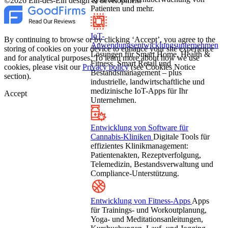
©2026 Ein-des-Ein design & development
Patienten und mehr.
IoT-
By continuing to browse or by clicking ‘Accept’, you agree to the
Anwendungsentwicklungsunternehmen
storing of cookies on your device to enhance your site experience
Lösungen für Smart Home, Health &
and for analytical purposes. To learn more about how we use
Fitness, Smart Retail und
cookies, please visit our
Privacy policy
(see Cookies Notice
Bestandsmanagement – plus
section).
industrielle, landwirtschaftliche und
medizinische IoT-Apps für Ihr
Accept
Unternehmen.
Entwicklung von Software für
Cannabis-Kliniken
Digitale Tools für
effizientes Klinikmanagement:
Patientenakten, Rezeptverfolgung,
Telemedizin, Bestandsverwaltung und
Compliance-Unterstützung.
Entwicklung von Fitness-Apps
Apps
für Trainings- und Workoutplanung,
Yoga- und Meditationsanleitungen,