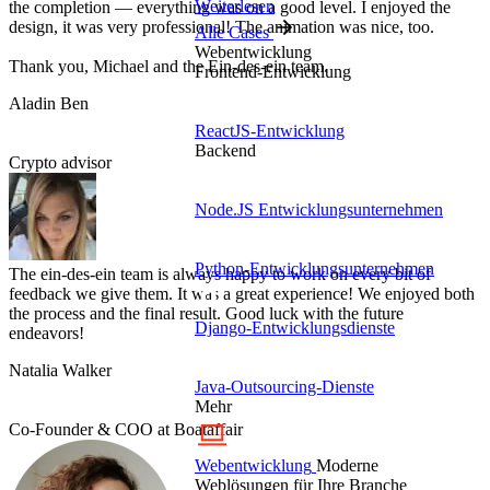
Weiterlesen
the completion — everything was on a good level. I enjoyed the
design, it was very professional! The animation was nice, too.
Alle Cases
Webentwicklung
Thank you, Michael and the Ein-des-ein team.
Frontend-Entwicklung
Aladin Ben
ReactJS-Entwicklung
Backend
Crypto advisor
Node.JS Entwicklungsunternehmen
Python-Entwicklungsunternehmen
The ein-des-ein team is always happy to work on every bit of
feedback we give them. It was a great experience! We enjoyed both
the process and the final result. Good luck with the future
Django-Entwicklungsdienste
endeavors!
Natalia Walker
Java-Outsourcing-Dienste
Mehr
Co-Founder & COO at Boataffair
Webentwicklung
Moderne
Weblösungen für Ihre Branche