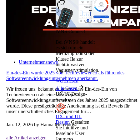
tVNS Connect
Bei tVNS® handelt
es sich um ein
Medizinprodukt der
Klasse IIa zur
Unternehmensnews
nicht-invasiven
Vagusnervstimulation.
Ein-des-Ein wurde 2025 von Techreviewer.co als führendes
Softwareentwicklungsunternehmen anerkannt.
Weiterlesen
Alle Cases
Wir freuen uns, bekannt zu geben, dass Ein-des-Ein von
UX/UI-Design-
Techreviewer.co als eines der Top-
Services
Softwareentwicklungsunternehmen des Jahres 2025 ausgezeichnet
wurde. Diese prestigeträchtige Anerkennung ist ein Beweis für
unser unerschütterliches Engagement für…
UX- und UI-
Design
Gestalten
Jan. 12, 2026
by Hanna Milovidova
Sie intuitive und
fesselnde User
alle Artikel anzeigen
Journeys