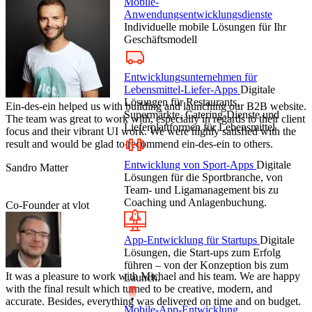
Mobile-
Anwendungsentwicklungsdienste
Individuelle mobile Lösungen für Ihr
Geschäftsmodell
Entwicklungsunternehmen für
Lebensmittel-Liefer-Apps
Digitale
Lösungen für Restaurants,
Ein-des-ein helped us with building and launching our B2B website.
Supermärkte, Catering-Dienste und
The team was great to work with, especially in regards to their client
Lieferplattformen für Lebensmittel
focus and their vibrant UI work. We were highly satisfied with the
result and would be glad to recommend ein-des-ein to others.
Entwicklung von Sport-Apps
Digitale
Sandro Matter
Lösungen für die Sportbranche, von
Team- und Ligamanagement bis zu
Coaching und Anlagenbuchung.
Co-Founder at vlot
App-Entwicklung für Startups
Digitale
Lösungen, die Start-ups zum Erfolg
führen – von der Konzeption bis zum
It was a pleasure to work with Michael and his team. We are happy
Launch.
with the final result which turned to be creative, modern, and
accurate. Besides, everything was delivered on time and on budget.
Mobile-App-Entwicklung