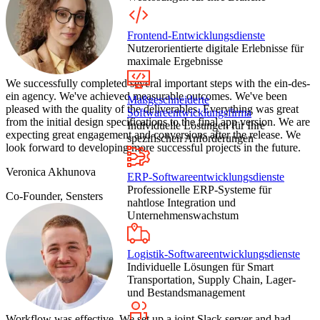
Frontend-Entwicklungsdienste
Nutzerorientierte digitale Erlebnisse für
maximale Ergebnisse
We successfully completed several important steps with the ein-des-
ein agency. We've achieved measurable outcomes. We've been
Maßgeschneiderte
pleased with the quality of the deliverables. Everything was great
Softwareentwicklungsfirma
from the initial design specifications to the final app version. We are
Individuelle Lösungen für Ihre
expecting great engagement and conversions after the release. We
spezifischen Anforderungen
look forward to developing more successful projects in the future.
Veronica Akhunova
ERP-Softwareentwicklungsdienste
Professionelle ERP-Systeme für
Co-Founder, Sensters
nahtlose Integration und
Unternehmenswachstum
Logistik-Softwareentwicklungsdienste
Individuelle Lösungen für Smart
Transportation, Supply Chain, Lager-
und Bestandsmanagement
Workflow was effective. We set up a joint Slack server and had