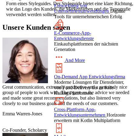
Form eines Styleguides. Der Styleguide bietet eine klare Richtung,
Entwicklung von
wie das Logo des Kunden, die Markenfarben und die Typografie
Unternehmensanwendungen
Digitale
verwendet werden sollten.
Tools für unternehmerischen Erfolg
Unsere Kunden sagen
E-Commerce-App-
Entwicklungsdienste
Einkaufsplattformen der nächsten
Generation
And More
On-Demand App Entwicklungsfirma
Moderne Lösungen für Dienstleister,
Great communication, extremely productive and a genuinely nice
von Food-Delivery bis zu Ride-
group of people to work with. They gave us the advice we needed
Hailing-Plattformen.
and made some great recommendations, but also listened very
closely to our business goals and the needs of our customers.
Cross-Plattform-App-
Emma Warren-Jones
Entwicklungsunternehmen
Horizonte
erweitern mit Kotlin Multiplatform
Co-Founder, Scholarcy