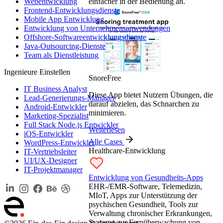
Webentwicklung
einfacher in der Bedienung an.
Frontend-Entwicklungsdienste
Mobile App Entwicklung
Entwicklung von Unternehmensanwendungen
Offshore-Softwareentwicklungsdienste
Java-Outsourcing-Dienste
Team als Dienstleistung
Ingenieure Einstellen
SnoreFree
IT Business Analyst
Diese App bietet Nutzern Übungen, die
Lead-Generierungs-Manager
darauf abzielen, das Schnarchen zu
Android-Entwickler
minimieren.
Marketing-Spezialist
Full Stack Node.js Entwickler
Weiterlesen
iOS-Entwickler
Alle Cases
WordPress-Entwickler
Healthcare-Entwicklung
IT-Vertriebsleiter
UI/UX-Designer
IT-Projektmanager
Entwicklung von Gesundheits-Apps
EHR-/EMR-Software, Telemedizin,
MIoT, Apps zur Unterstützung der
psychischen Gesundheit, Tools zur
Verwaltung chronischer Erkrankungen,
Systeme zur Fernüberwachung von