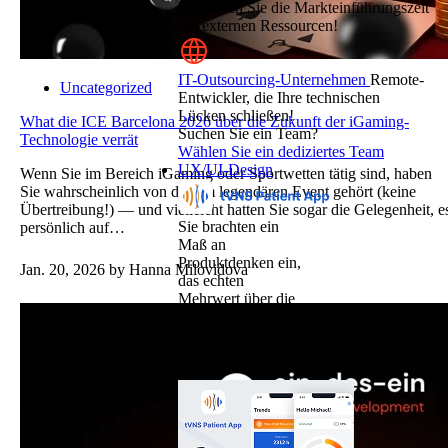
Verkürzen Sie die Markteinführungszeit
mit externen Ressourcen!
IT-Outsourcing-Unternehmen
Remote-
Uncategorized
Entwickler, die Ihre technischen
Lücken schließen!
What die ICE Barcelona 2026 über die Zukunft der iGaming-
Suchen Sie ein Team?
Technologie verrät
Wählen Sie ein dediziertes Team
UX/UI-Design
Wenn Sie im Bereich iGaming oder Sportwetten tätig sind, haben
Sie wahrscheinlich von diesem legendären Event gehört (keine
Übertreibung!) — und vielleicht hatten Sie sogar die Gelegenheit, e
Sie brachten ein
persönlich auf…
Maß an
Produktdenken ein,
Jan. 20, 2026
by Hanna Milovidova
das echten
Mehrwert über die
reine
Entwicklungsarbeit
hinaus geschaffen
hat.