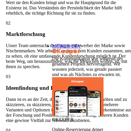
Wert sie den Kunden bringt und was ihr Hauptgrund für die
Existenz ist. Das Verständnis der Persönlichkeit der Marke hilft
erheblich, die richtige Richtung für sie zu finden.
02
Marktforschung
Unser Team untersucht die Hauptwettbewerber der Marke sowie
MOBILE DEV
Nischenmarken. Wir arbeiten auch mit dem Kunden zusammen, um
zu sehen, ob eine umfassende Kundenforschung möglich ist. Der
Die Kommunikation war während des
beste Weg, um herauszufinden, was die Menschen wollen, ist, mit
gesamten Projekts hervorragend. Wir
ihnen zu sprechen.
wussten jederzeit, was gerade passiert
und was als Nächstes zu erwarten ist.
03
Ideenfindung und Brainstorming
Dann ist es an der Zeit, die kreative Lautstärke zu erhöhen und zu
skizzieren, zu skizzieren, zu skizzieren. Wir erstellen mehrere
Varianten und Optionen innerhalb der Grenzen der Erkenntnisse au
der Forschung und Positionierung. Es ist wichtig, unseren Kunden
OKEEPER
eine gewisse Vielfalt zur Auswahl anzubieten.
Online-Reservierung deiner
04