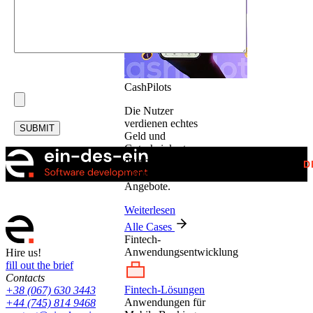
CashPilots
Die Nutzer
verdienen echtes
SUBMIT
Geld und
Gutscheinkarten
durch Spiele,
D
Umfragen und
Angebote.
Weiterlesen
Alle Cases
Fintech-
Anwendungsentwicklung
Hire us!
fill out the brief
Contacts
Fintech-Lösungen
+38 (067) 630 3443
Anwendungen für
+44 (745) 814 9468