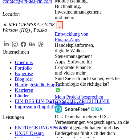
Mobile Banking,
contact@ein-des-ein.com
Buchhaltung,
Investmentmanagement
Location
und mehr.
ul. MEŁGIEWSKA 74/208
Warsaw (HQ) , Polska
Entwicklung von
Finanz-Apps
Handelsplattformen,
digitale Wallets,
Unternehmen
Steuer­management-
Apps, Software für
Über uns
Corporate Finance
Portfolio
und vieles mehr.
Expertise
Sind Sie sich nicht sicher, welche
Blog (de)
Technologie die richtige ist?
Häufig gestellte Fragen
Karrieren
Länder
Mein Projekt besprechen
EIN-DES-EIN DATENSCHUTZRICHTLINIE
Healthcare dev
Impressum (Imprint)
Das Team hat mehrere UX-
Leistungen
Verbesserungen vorgeschlagen, an die
ENTDECKUNGSPHASE
wir nicht gedacht hatten, und das
UX/UI Design
Endergebnis fühlt sich deutlich