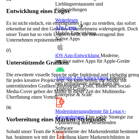
Lieblingsrestaurants und
Vorbestellungen
Entwicklung eines Logos
Weiterlesen
Es ist nicht einfach, ein einprägsames Logo zu erstellen, das sofort
Alle Cases
erkennbar ist und den Geist des Unternehmens widerspiegelt. Doch
Mobile-Entwicklung
unser Team hat so viele Logos erstellt, die hervorragend ihre
Native Apps
Unternehmen repräsentieren.
05
iOS App-Entwicklung
Moderne,
intuitive native Apps für Apple-Geräte
Unterstützende Grafiken
Die erweiterte visuelle Sprache sollte funktional und vielseitig genu
Android-App-Entwicklung
Intuitive
für jedes kreative Projekt sein. Sie kann helfen, die Marke mit
und performante native Apps für
unterstützenden Grafiken darzustellen. Icons, Bilder und Social-
Android-Geräte
Media-Cover geben der Marke in dieser Zeit der Multimedia-
Enterprise & Scale
Überflutung einen Vorteil!
06
Modernisierungsdienste für Legacy-
Anwendungen
Eine solide Strategie zur
Vorbereitung eines Marken-Styleguides
Optimierung Ihrer bestehenden
Software
Sobald unser Team die Kernelemente der Markenidentität bestimmt
hat, beginnen wir mit der Erstellung klarer Markenrichtlinien in