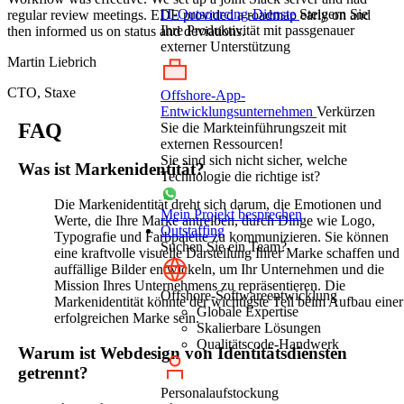
IT-Outsourcing-Dienste
Steigern Sie
regular review meetings. EDE provided a roadmap early on and
Ihre Produktivität mit passgenauer
then informed us on status and deviations.
externer Unterstützung
Martin Liebrich
CTO, Staxe
Offshore-App-
Entwicklungsunternehmen
Verkürzen
FAQ
Sie die Markteinführungszeit mit
externen Ressourcen!
Sie sind sich nicht sicher, welche
Was ist Markenidentität?
Technologie die richtige ist?
Die Markenidentität dreht sich darum, die Emotionen und
Mein Projekt besprechen
Werte, die Ihre Marke antreiben, durch Dinge wie Logo,
Outstaffing
Typografie und Farbpalette zu kommunizieren. Sie können
Suchen Sie ein Team?
eine kraftvolle visuelle Darstellung Ihrer Marke schaffen und
auffällige Bilder entwickeln, um Ihr Unternehmen und die
Mission Ihres Unternehmens zu repräsentieren. Die
Offshore-Softwareentwicklung
Markenidentität könnte der wichtigste Teil beim Aufbau einer
Globale Expertise
erfolgreichen Marke sein.
Skalierbare Lösungen
Qualitätscode-Handwerk
Warum ist Webdesign von Identitätsdiensten
getrennt?
Personalaufstockung