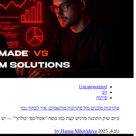
Uncategorized
ווב
פיתוח
פתרונות מוכנים מול פתרונות מותאמים: איך לבחור נכון
כיום שוק התוכנה מרגיש קצת כמו בופה “אכול כפי יכולתך” — יש כלי SaaS כמעט לכל צורך אפשרי. ניהול פרויקטים? יש עשרות. אנליטיקה? רק לבחור. עם כל כך הרבה פל
נוב 4, 2025
by Hanna Milovidova