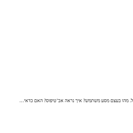
בפועל. מהו בעצם מסע משתמש? איך נראה אב־טיפוס? האם כדאי…