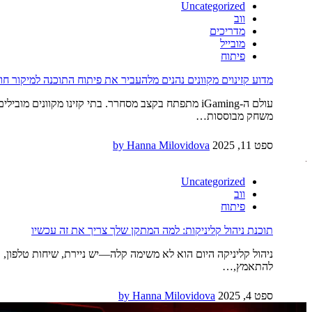
Uncategorized
ווב
מדריכים
מובייל
פיתוח
מדוע קזינוים מקוונים נהנים מלהעביר את פיתוח התוכנה למיקור חו
עולם ה-iGaming מתפתח בקצב מסחרר. בתי קזינו מקו
משחק מבוססות…
ספט 11, 2025
by Hanna Milovidova
Uncategorized
ווב
פיתוח
תוכנת ניהול קליניקות: למה המתקן שלך צריך את זה עכשיו
ניהול קליניקה היום הוא לא משימה קלה—יש ניירת, שיחות טלפון, 
להתאמץ,…
ספט 4, 2025
by Hanna Milovidova