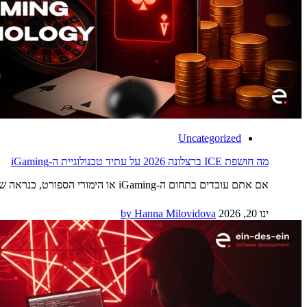
Uncategorized
מה חושפת ICE ברצלונה 2026 על עתיד טכנולוגיית ה-iGaming
אם אתם עובדים בתחום ה-iGaming או הימורי הספורט, כנראה שכבר שמעתם על האירוע האגדי הזה (בלי להגזים!) — ואולי אפילו הצלחתם להגיע אליו פיזית ב-Fira Barcelona Gran Via! ב-ein-des-ein אנחנו…
ינו 20, 2026
by Hanna Milovidova