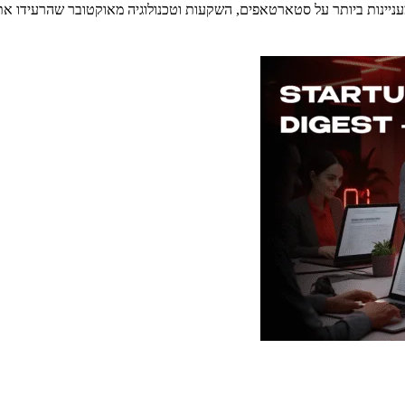
ותר על סטארטאפים, השקעות וטכנולוגיה מאוקטובר שהרעידו את העולם! הקריסה הגדולה 