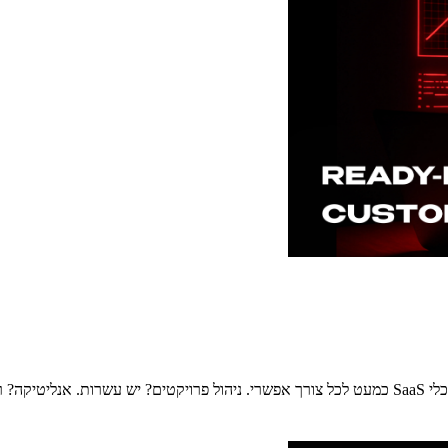
טפורמות…