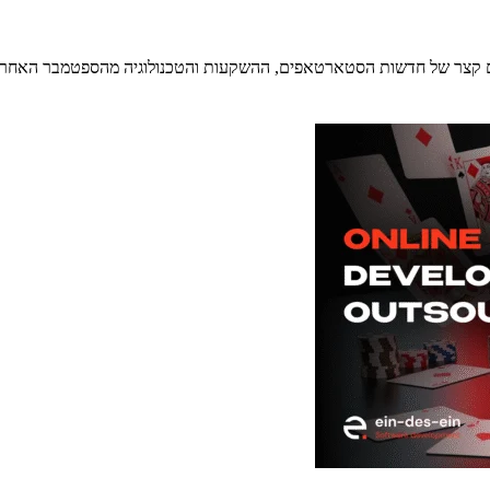
סיכום קצר של חדשות הסטארטאפים, ההשקעות והטכנולוגיה מהספטמבר האח