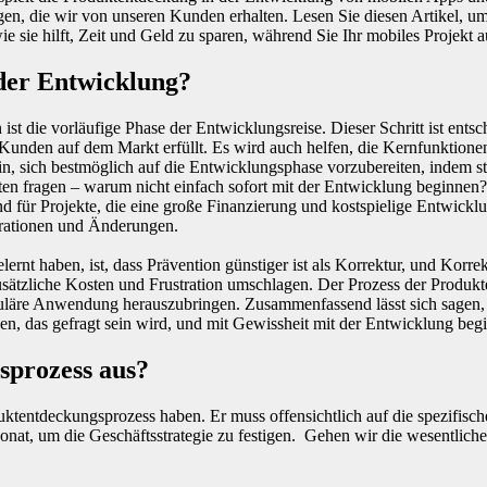
gen, die wir von unseren Kunden erhalten. Lesen Sie diesen Artikel, u
sie hilft, Zeit und Geld zu sparen, während Sie Ihr mobiles Projekt au
 der Entwicklung?
 die vorläufige Phase der Entwicklungsreise. Dieser Schritt ist entsch
 Kunden auf dem Markt erfüllt. Es wird auch helfen, die Kernfunktionen
in, sich bestmöglich auf die Entwicklungsphase vorzubereiten, indem 
en fragen – warum nicht einfach sofort mit der Entwicklung beginnen?
idend für Projekte, die eine große Finanzierung und kostspielige Entwic
erationen und Änderungen.
rnt haben, ist, dass Prävention günstiger ist als Korrektur, und Korrekt
tzliche Kosten und Frustration umschlagen. Der Prozess der Produkten
uläre Anwendung herauszubringen. Zusammenfassend lässt sich sagen,
auen, das gefragt sein wird, und mit Gewissheit mit der Entwicklung beg
sprozess aus?
ktentdeckungsprozess haben. Er muss offensichtlich auf die spezifisc
nat, um die Geschäftsstrategie zu festigen. Gehen wir die wesentlich